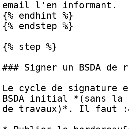
email l'en informant.

{% endhint %}

{% endstep %}

{% step %}

### Signer un BSDA de r
Le cycle de signature e
BSDA initial *(sans la 
de travaux)*. Il faut :