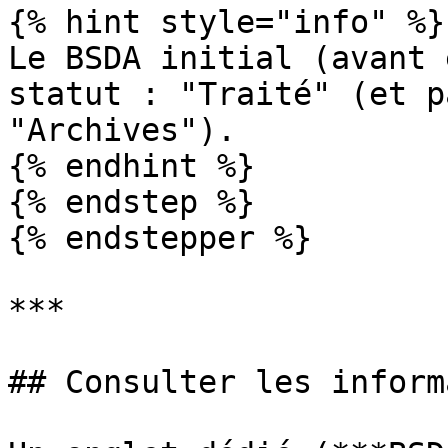
{% hint style="info" %}

Le BSDA initial (avant 
statut : "Traité" (et p
"Archives").

{% endhint %}

{% endstep %}

{% endstepper %}

***

## Consulter les inform