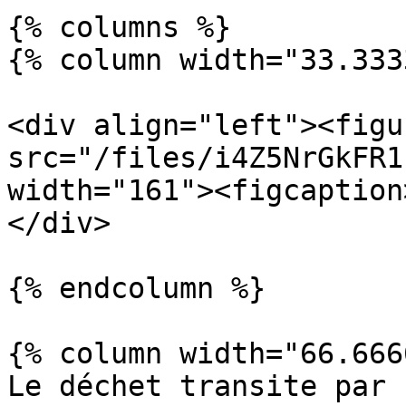
{% columns %}

{% column width="33.333
<div align="left"><figu
src="/files/i4Z5NrGkFR1
width="161"><figcaption
</div>

{% endcolumn %}

{% column width="66.666
Le déchet transite par 