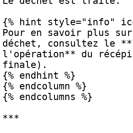
Le déchet est traité.

{% hint style="info" ic
Pour en savoir plus sur
déchet, consultez le **
l'opération** du récépi
finale).

{% endhint %}

{% endcolumn %}

{% endcolumns %}

***
