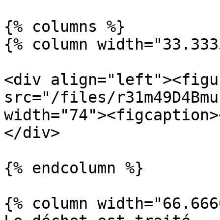
{% columns %}

{% column width="33.333
<div align="left"><figu
src="/files/r31m49D4Bmu
width="74"><figcaption>
</div>

{% endcolumn %}

{% column width="66.666