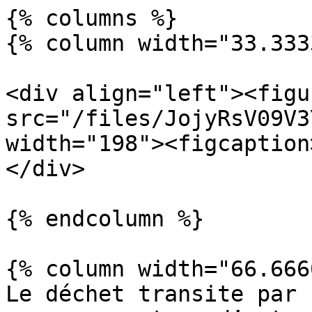
{% columns %}

{% column width="33.333
<div align="left"><figu
src="/files/JojyRsV09V3
width="198"><figcaption
</div>

{% endcolumn %}

{% column width="66.666
Le déchet transite par 