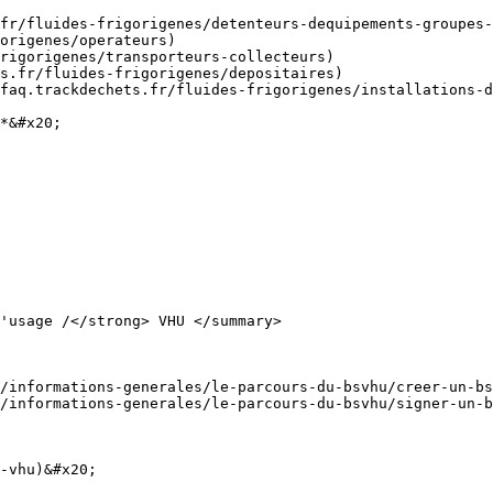
fr/fluides-frigorigenes/detenteurs-dequipements-groupes-
origenes/operateurs)

rigorigenes/transporteurs-collecteurs)

s.fr/fluides-frigorigenes/depositaires)

faq.trackdechets.fr/fluides-frigorigenes/installations-d
*&#x20;

'usage /</strong> VHU </summary>

/informations-generales/le-parcours-du-bsvhu/creer-un-bs
/informations-generales/le-parcours-du-bsvhu/signer-un-b
-vhu)&#x20;
