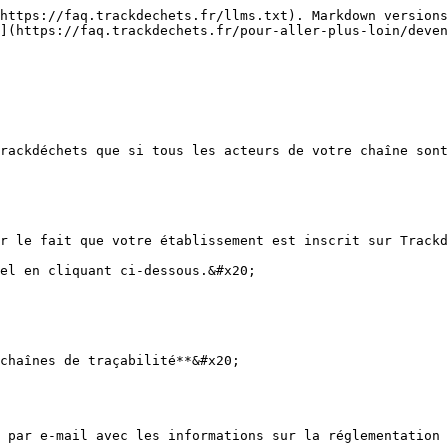
https://faq.trackdechets.fr/llms.txt). Markdown versions
](https://faq.trackdechets.fr/pour-aller-plus-loin/deven
rackdéchets que si tous les acteurs de votre chaîne sont
r le fait que votre établissement est inscrit sur Trackd
el en cliquant ci-dessous.&#x20;

chaînes de traçabilité**&#x20;

 par e-mail avec les informations sur la réglementation 