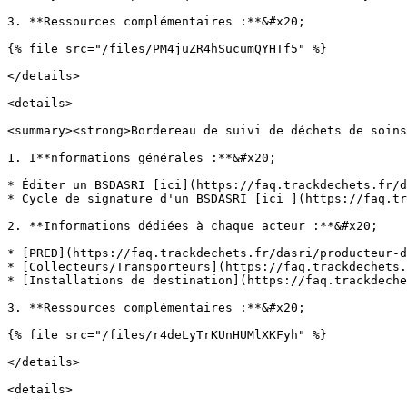
3. **Ressources complémentaires :**&#x20;

{% file src="/files/PM4juZR4hSucumQYHTf5" %}

</details>

<details>

<summary><strong>Bordereau de suivi de déchets de soins
1. I**nformations générales :**&#x20;

* Éditer un BSDASRI [ici](https://faq.trackdechets.fr/d
* Cycle de signature d'un BSDASRI [ici ](https://faq.tr
2. **Informations dédiées à chaque acteur :**&#x20;

* [PRED](https://faq.trackdechets.fr/dasri/producteur-d
* [Collecteurs/Transporteurs](https://faq.trackdechets.
* [Installations de destination](https://faq.trackdeche
3. **Ressources complémentaires :**&#x20;

{% file src="/files/r4deLyTrKUnHUMlXKFyh" %}

</details>

<details>
