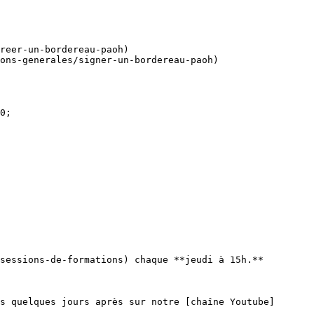
reer-un-bordereau-paoh)

ons-generales/signer-un-bordereau-paoh)

0;

sessions-de-formations) chaque **jeudi à 15h.** 
s quelques jours après sur notre [chaîne Youtube]