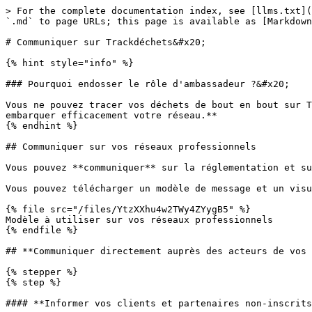
> For the complete documentation index, see [llms.txt](
`.md` to page URLs; this page is available as [Markdown
# Communiquer sur Trackdéchets&#x20;

{% hint style="info" %}

### Pourquoi endosser le rôle d'ambassadeur ?&#x20;

Vous ne pouvez tracer vos déchets de bout en bout sur T
embarquer efficacement votre réseau.**

{% endhint %}

## Communiquer sur vos réseaux professionnels

Vous pouvez **communiquer** sur la réglementation et su
Vous pouvez télécharger un modèle de message et un visu
{% file src="/files/YtzXXhu4w2TWy4ZYygB5" %}

Modèle à utiliser sur vos réseaux professionnels

{% endfile %}

## **Communiquer directement auprès des acteurs de vos 
{% stepper %}

{% step %}

#### **Informer vos clients et partenaires non-inscrits