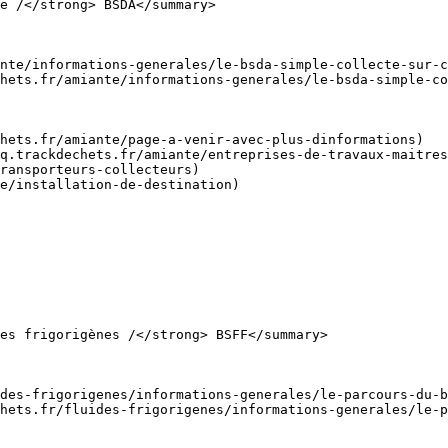
e /</strong> BSDA</summary>

nte/informations-generales/le-bsda-simple-collecte-sur-c
hets.fr/amiante/informations-generales/le-bsda-simple-co
hets.fr/amiante/page-a-venir-avec-plus-dinformations)

q.trackdechets.fr/amiante/entreprises-de-travaux-maitres
ransporteurs-collecteurs)

e/installation-de-destination)

es frigorigènes /</strong> BSFF</summary>

des-frigorigenes/informations-generales/le-parcours-du-b
hets.fr/fluides-frigorigenes/informations-generales/le-p