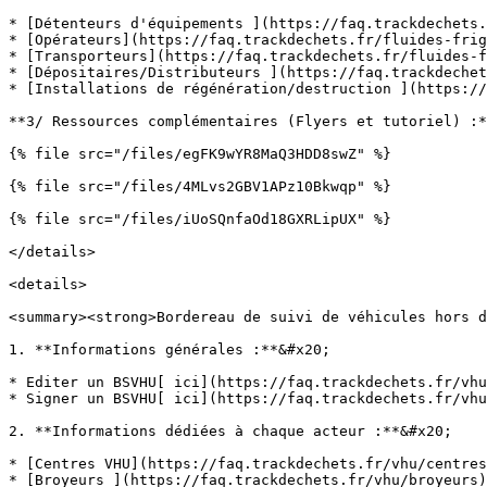
* [Détenteurs d'équipements ](https://faq.trackdechets.
* [Opérateurs](https://faq.trackdechets.fr/fluides-frig
* [Transporteurs](https://faq.trackdechets.fr/fluides-f
* [Dépositaires/Distributeurs ](https://faq.trackdechet
* [Installations de régénération/destruction ](https://
**3/ Ressources complémentaires (Flyers et tutoriel) :*
{% file src="/files/egFK9wYR8MaQ3HDD8swZ" %}

{% file src="/files/4MLvs2GBV1APz10Bkwqp" %}

{% file src="/files/iUoSQnfaOd18GXRLipUX" %}

</details>

<details>

<summary><strong>Bordereau de suivi de véhicules hors d
1. **Informations générales :**&#x20;

* Editer un BSVHU[ ici](https://faq.trackdechets.fr/vhu
* Signer un BSVHU[ ici](https://faq.trackdechets.fr/vhu
2. **Informations dédiées à chaque acteur :**&#x20;

* [Centres VHU](https://faq.trackdechets.fr/vhu/centres
* [Broyeurs ](https://faq.trackdechets.fr/vhu/broyeurs)
