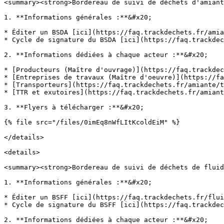
<summary><strong>Bordereau de suivi de déchets d'amiant
1. **Informations générales :**&#x20;

* Éditer un BSDA [ici](https://faq.trackdechets.fr/amia
* Cycle de signature du BSDA [ici](https://faq.trackdec
2. **Informations dédiées à chaque acteur :**&#x20;

* [Producteurs (Maître d'ouvrage)](https://faq.trackdec
* [Entreprises de travaux (Maître d'oeuvre)](https://fa
* [Transporteurs](https://faq.trackdechets.fr/amiante/t
* [TTR et exutoires](https://faq.trackdechets.fr/amiant
3. **Flyers à télécharger :**&#x20;

{% file src="/files/0imEq8nWfLItKcoldEiM" %}

</details>

<details>

<summary><strong>Bordereau de suivi de déchets de fluid
1. **Informations générales :**&#x20;

* Éditer un BSFF [ici](https://faq.trackdechets.fr/flui
* Cycle de signature du BSFF [ici](https://faq.trackdec
2. **Informations dédiées à chaque acteur :**&#x20;
