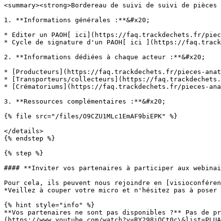
<summary><strong>Bordereau de suivi de suivi de pièces 
1. **Informations générales :**&#x20;

* Editer un PAOH[ ici](https://faq.trackdechets.fr/piec
* Cycle de signature d'un PAOH[ ici ](https://faq.track
2. **Informations dédiées à chaque acteur :**&#x20;

* [Producteurs](https://faq.trackdechets.fr/pieces-anat
* [Transporteurs/collecteurs](https://faq.trackdechets.
* [Crématoriums](https://faq.trackdechets.fr/pieces-ana
3. **Ressources complémentaires :**&#x20;

{% file src="/files/O9CZU1MLc1EmAF9biEPK" %}

</details>

{% endstep %}

{% step %}

#### **Inviter vos partenaires à participer aux webinai
Pour cela, ils peuvent nous rejoindre en [visioconféren
*Veillez à couper votre micro et n'hésitez pas à poser 
{% hint style="info" %}

**Vos partenaires ne sont pas disponibles ?** Pas de pr
(https://www.youtube.com/watch?v=RY298iQCt0c\&list=PLUA