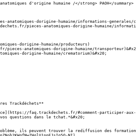
anatomiques d'origine humaine /</strong> PAOH</summary>

es-anatomiques-dorigine-humaine/informations-generales/c
dechets.fr/pieces-anatomiques-dorigine-humaine/informati
omiques-dorigine-humaine/producteurs)

fr/pieces-anatomiques-dorigine-humaine/transporteur)&#x2
tomiques-dorigine-humaine/crematorium)&#x20;

res Trackdéchets**

ce](https://faq.trackdechets.fr/#comment-participer-aux-
vos questions dans le tchat.*&#x20;

oblème, ils peuvent trouver la rediffusion des formation
nZNoh2KWqfNwZHglU1npEJsIg5O-NI)
