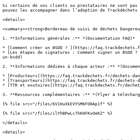
Si certains de vos clients ou prestataires ne sont pas 
pouvez les accompagner dans l’adoption de Trackdéchets 
<details>

<summary><strong>Bordereau de suivi de déchets Dangereu
1. **Informations générales :** *(Documentation FAQ)*

* [Comment créer un BSDD ? ](https://faq.trackdechets.f
* [Les étapes de signatures : Comment signer un BSDD ? 
un-bsdd)

2. **Informations dédiées à chaque acteur :** *(Documen
* [Producteurs](https://faq.trackdechets.fr/dechets-dan
* [Transporteurs](https://faq.trackdechets.fr/dechets-d
* [TTR et exutoires](https://faq.trackdechets.fr/dechet
3. **Ressources complémentaires :** *(Flyer à télécharg
{% file src="/files/6V1HuXkEVYSM6FO0Ap1f" %}

{% file src="/files/ilYhBPwLc7hKHFKvOeKZ" %}

</details>

<details>
