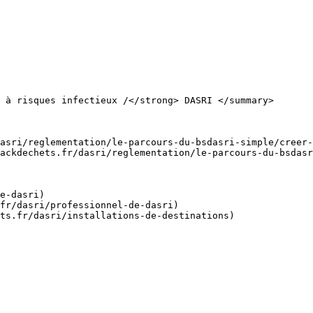
 à risques infectieux /</strong> DASRI </summary>

asri/reglementation/le-parcours-du-bsdasri-simple/creer-
ackdechets.fr/dasri/reglementation/le-parcours-du-bsdasr
e-dasri)

fr/dasri/professionnel-de-dasri)

ts.fr/dasri/installations-de-destinations)
