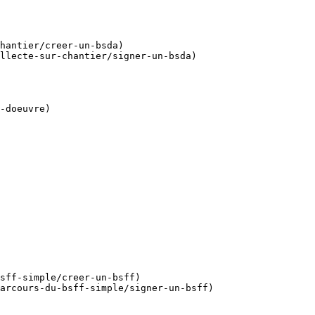
hantier/creer-un-bsda)

llecte-sur-chantier/signer-un-bsda)

-doeuvre)

sff-simple/creer-un-bsff)

arcours-du-bsff-simple/signer-un-bsff)
