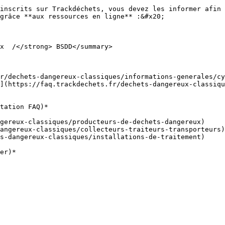
inscrits sur Trackdéchets, vous devez les informer afin 
grâce **aux ressources en ligne** :&#x20;

x  /</strong> BSDD</summary>

r/dechets-dangereux-classiques/informations-generales/cy
](https://faq.trackdechets.fr/dechets-dangereux-classiqu
tation FAQ)*

gereux-classiques/producteurs-de-dechets-dangereux)

angereux-classiques/collecteurs-traiteurs-transporteurs)

s-dangereux-classiques/installations-de-traitement)

er)*
