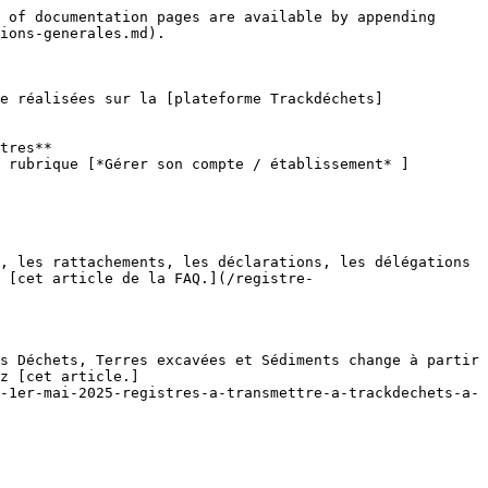
 of documentation pages are available by appending 
ions-generales.md).

e réalisées sur la [plateforme Trackdéchets]
tres**

 rubrique [*Gérer son compte / établissement* ]
, les rattachements, les déclarations, les délégations 
s [cet article de la FAQ.](/registre-
s Déchets, Terres excavées et Sédiments change à partir 
z [cet article.]
-1er-mai-2025-registres-a-transmettre-a-trackdechets-a-