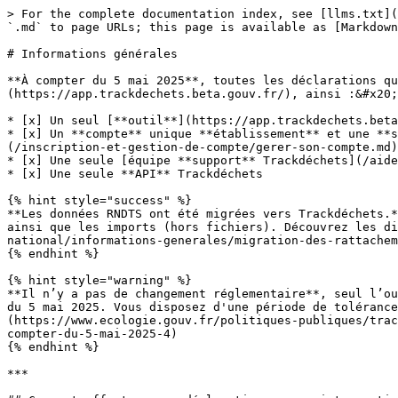
> For the complete documentation index, see [llms.txt](
`.md` to page URLs; this page is available as [Markdown
# Informations générales

**À compter du 5 mai 2025**, toutes les déclarations qu
(https://app.trackdechets.beta.gouv.fr/), ainsi :&#x20;

* [x] Un seul [**outil**](https://app.trackdechets.beta
* [x] Un **compte** unique **établissement** et une **s
(/inscription-et-gestion-de-compte/gerer-son-compte.md)
* [x] Une seule [équipe **support** Trackdéchets](/aide
* [x] Une seule **API** Trackdéchets

{% hint style="success" %}

**Les données RNDTS ont été migrées vers Trackdéchets.*
ainsi que les imports (hors fichiers). Découvrez les di
national/informations-generales/migration-des-rattachem
{% endhint %}

{% hint style="warning" %}

**Il n’y a pas de changement réglementaire**, seul l’ou
du 5 mai 2025. Vous disposez d'une période de tolérance
(https://www.ecologie.gouv.fr/politiques-publiques/trac
compter-du-5-mai-2025-4)

{% endhint %}

***
