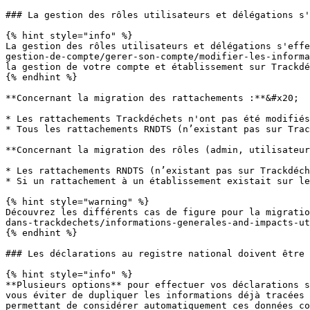
### La gestion des rôles utilisateurs et délégations s'
{% hint style="info" %}

La gestion des rôles utilisateurs et délégations s'effe
gestion-de-compte/gerer-son-compte/modifier-les-informa
la gestion de votre compte et établissement sur Trackdé
{% endhint %}

**Concernant la migration des rattachements :**&#x20;

* Les rattachements Trackdéchets n'ont pas été modifiés
* Tous les rattachements RNDTS (n’existant pas sur Trac
**Concernant la migration des rôles (admin, utilisateur
* Les rattachements RNDTS (n’existant pas sur Trackdéch
* Si un rattachement à un établissement existait sur le
{% hint style="warning" %}

Découvrez les différents cas de figure pour la migratio
dans-trackdechets/informations-generales-and-impacts-ut
{% endhint %}

### Les déclarations au registre national doivent être 
{% hint style="info" %}

**Plusieurs options** pour effectuer vos déclarations s
vous éviter de dupliquer les informations déjà tracées 
permettant de considérer automatiquement ces données co