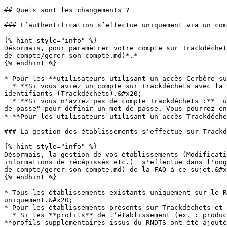
## Quels sont les changements ?

### L’authentification s’effectue uniquement via un com
{% hint style="info" %}

Désormais, pour paramètrer votre compte sur Trackdéchet
de-compte/gerer-son-compte.md)*.*

{% endhint %}

* Pour les **utilisateurs utilisant un accès Cerbère su
  * **Si vous aviez un compte sur Trackdéchets avec la même adresse e-mail que sur Cerbere :** vous pouvez vous connectez directement sur Trackdéchets à l'aide de vos 
identifiants (Trackdéchets).&#x20;

  * **Si vous n'aviez pas de compte Trackdéchets :**  un compte a été créé automatiquement avec l'adresse e-mail du compte Cerbere . Cliquez sur "reinitialiser le mot 
de passe" pour définir un mot de passe. Vous pourrez en
* **Pour les utilisateurs utilisant un accès Trackdéche
### La gestion des établissements s'effectue sur Trackd
{% hint style="info" %}

Désormais, la gestion de vos établissements (Modificati
informations de récépissés etc.)  s'effectue dans l'ong
de-compte/gerer-son-compte.md) de la FAQ à ce sujet.&#x
{% endhint %}

* Tous les établissements existants uniquement sur le R
uniquement.&#x20;

* Pour les établissements présents sur Trackdéchets et 
  * Si les **profils** de l’établissement (ex. : producteur de déchets, centre de tri, incinérateur...) étaient différents entre Trackdéchets et le RNDTS, les 
**profils supplémentaires issus du RNDTS ont été ajouté