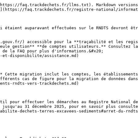
https://faq.trackdechets.fr/llms.txt). Markdown versions
](https://faq.trackdechets.fr/registre-national/informat
i étaient auparavant effectuées sur le RNDTS devront êtr
.gouv.fr/) accessible pour la **traçabilité et les regis
eule gestion** **de comptes utilisateurs.** Consultez la
 de la FAQ pour plus d'informations.&#x20;

-et-disponibilite/assistance.md)

* Cette migration inclut les comptes, les établissements
fférents cas de figure pour la migration de données dan
ents-rndts-vers-trackdechets.md)

til pour effectuer les démarches au Registre National de
 jusqu'au 31 décembre 2025, pour en savoir plus consulte
abilite-dechets-terres-excavees-sediments#arret-du-rndts