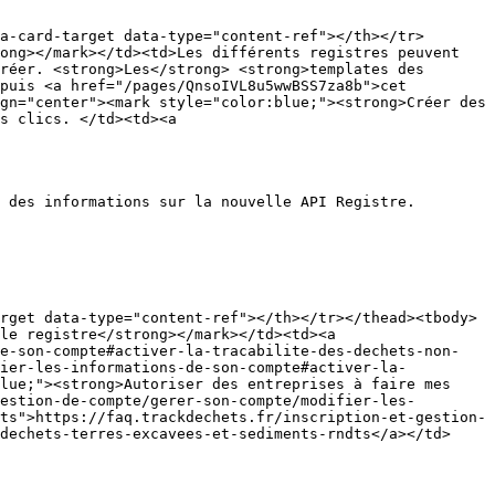
a-card-target data-type="content-ref"></th></tr>
ong></mark></td><td>Les différents registres peuvent 
réer. <strong>Les</strong> <strong>templates des 
puis <a href="/pages/QnsoIVL8u5wwBSS7za8b">cet 
gn="center"><mark style="color:blue;"><strong>Créer des 
s clics. </td><td><a 
 des informations sur la nouvelle API Registre.

rget data-type="content-ref"></th></tr></thead><tbody>
le registre</strong></mark></td><td><a 
de-son-compte#activer-la-tracabilite-des-dechets-non-
fier-les-informations-de-son-compte#activer-la-
lue;"><strong>Autoriser des entreprises à faire mes 
estion-de-compte/gerer-son-compte/modifier-les-
ts">https://faq.trackdechets.fr/inscription-et-gestion-
dechets-terres-excavees-et-sediments-rndts</a></td>