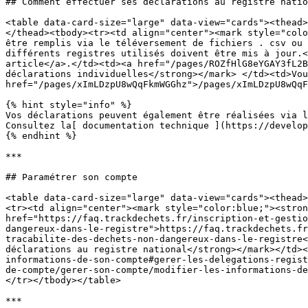
## Comment effectuer ses déclarations au registre natio
<table data-card-size="large" data-view="cards"><thead>
</thead><tbody><tr><td align="center"><mark style="colo
être remplis via le téléversement de fichiers . csv ou 
différents registres utilisés doivent être mis à jour.<
article</a>.</td><td><a href="/pages/ROZfHlG8eYGAY3fL2B
déclarations individuelles</strong></mark> </td><td>Vou
href="/pages/xImLDzpU8wQqFkmWGGhz">/pages/xImLDzpU8wQqF
{% hint style="info" %}

Vos déclarations peuvent également être réalisées via l
Consultez la[ documentation technique ](https://develop
{% endhint %}

***

## Paramétrer son compte

<table data-card-size="large" data-view="cards"><thead>
<tr><td align="center"><mark style="color:blue;"><stron
href="https://faq.trackdechets.fr/inscription-et-gestio
dangereux-dans-le-registre">https://faq.trackdechets.fr
tracabilite-des-dechets-non-dangereux-dans-le-registre<
déclarations au registre national</strong></mark></td><
informations-de-son-compte#gerer-les-delegations-regist
de-compte/gerer-son-compte/modifier-les-informations-de
</tr></tbody></table>

***
