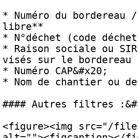
* Numéro du bordereau /
libre**

* N°déchet (code déchet
* Raison sociale ou SIR
visés sur le bordereau

* Numéro CAP&#x20;

* Nom de chantier ou de
#### Autres filtres :&#x
<figure><img src="/file
alt=""><figcaption></fi