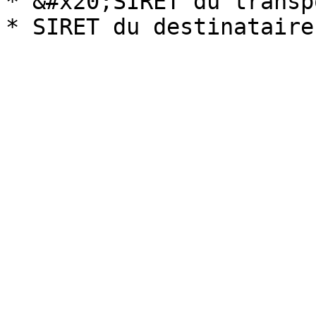
* &#x20;SIRET du transp