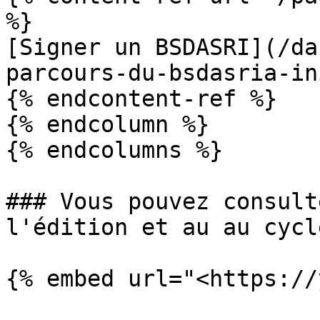
%}

[Signer un BSDASRI](/da
parcours-du-bsdasria-in
{% endcontent-ref %}

{% endcolumn %}

{% endcolumns %}

### Vous pouvez consult
l'édition et au au cycl