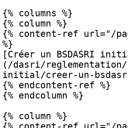
{% columns %}

{% column %}

{% content-ref url="/pa
%}

[Créer un BSDASRI initi
(/dasri/reglementation/
initial/creer-un-bsdasr
{% endcontent-ref %}

{% endcolumn %}

{% column %}

{% content-ref url="/pa