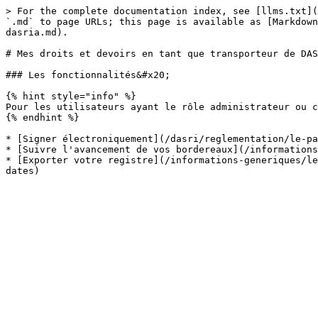
> For the complete documentation index, see [llms.txt](
`.md` to page URLs; this page is available as [Markdown
dasria.md).

# Mes droits et devoirs en tant que transporteur de DAS
### Les fonctionnalités&#x20;

{% hint style="info" %}

Pour les utilisateurs ayant le rôle administrateur ou c
{% endhint %}

* [Signer électroniquement](/dasri/reglementation/le-pa
* [Suivre l'avancement de vos bordereaux](/informations
* [Exporter votre registre](/informations-generiques/le