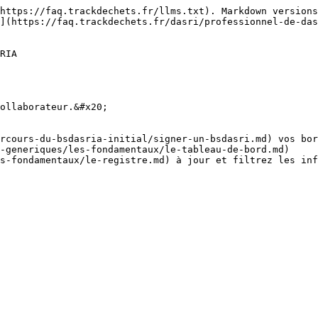
https://faq.trackdechets.fr/llms.txt). Markdown versions
](https://faq.trackdechets.fr/dasri/professionnel-de-das
RIA

ollaborateur.&#x20;

rcours-du-bsdasria-initial/signer-un-bsdasri.md) vos bor
-generiques/les-fondamentaux/le-tableau-de-bord.md)

s-fondamentaux/le-registre.md) à jour et filtrez les inf